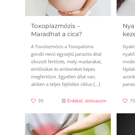
Toxoplazmózis –
Nyak
Maradhat a cica?
kez
A Toxolazmózis a Toxopalsma
Gyakr
gondii nevű egysejtű parazita által
nyakf
okozott fertőzés, mely madarakat,
moder
emlősöket és embereket képes
fájda
megfertőzni. Egyetlen állat van,
azonb
akiben a teljes fejlődési ciklus
[…]
panas
95
Érdekel, elolvasom
7