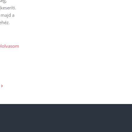
ség,
eseríti.
, majd a
ehéz.
elolvasom