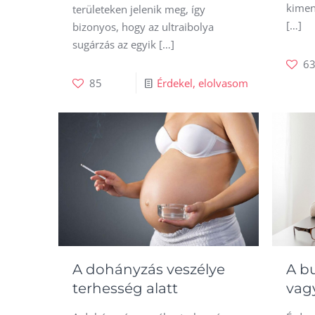
kimen
területeken jelenik meg, így
[…]
bizonyos, hogy az ultraibolya
sugárzás az egyik
[…]
6
85
Érdekel, elolvasom
A dohányzás veszélye
A b
terhesség alatt
vagy