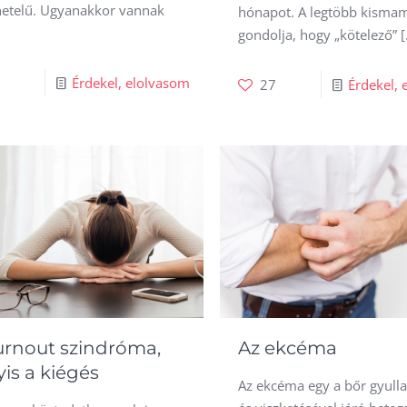
etelű. Ugyanakkor vannak
hónapot. A legtöbb kisma
gondolja, hogy „kötelező”
[
3
Érdekel, elolvasom
27
Érdekel, 
urnout szindróma,
Az ekcéma
is a kiégés
Az ekcéma egy a bőr gyull