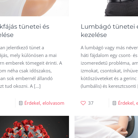
fájás tünetei és
Lumbágó tünetei 
elése
kezelése
an jelentkező tünet a
A lumbágó vagy más néven
ájás, mely különösen a mai
háti fájdalom egy csont- és
n emberek tömegeit érinti. A
izomeredetű probléma, am
lom néha csak időszakos,
izmokat, csontokat, ínhüve
an sok embernél állandó
kötőszöveteket és a gerinc
zt tud okozni. A
[…]
(lumbális) és keresztcsonti
5
Érdekel, elolvasom
37
Érdekel, 