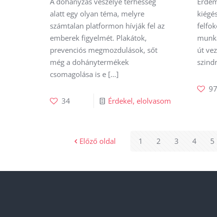
A dohányzás veszélye terhesség
Érdem
alatt egy olyan téma, melyre
kiégé
számtalan platformon hívják fel az
felfok
emberek figyelmét. Plakátok,
munka
prevenciós megmozdulások, sőt
út vez
még a dohánytermékek
szind
csomagolása is e
[…]
9
34
Érdekel, elolvasom
Előző oldal
1
2
3
4
5