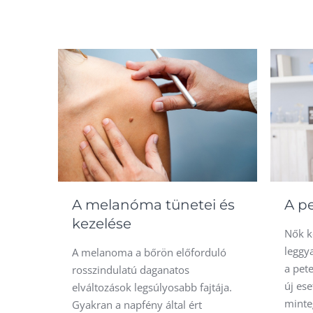
A melanóma tünetei és
A p
kezelése
Nők k
leggy
A melanoma a bőrön előforduló
a pet
rosszindulatú daganatos
új ese
elváltozások legsúlyosabb fajtája.
minteg
Gyakran a napfény által ért