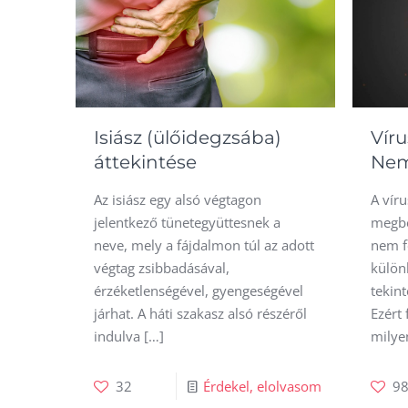
Isiász (ülőidegzsába)
Vír
áttekintése
Nem
Az isiász egy alsó végtagon
A víru
jelentkező tünetegyüttesnek a
megbe
neve, mely a fájdalmon túl az adott
nem f
végtag zsibbadásával,
külön
érzéketlenségével, gyengeségével
tekin
járhat. A háti szakasz alsó részéről
Ezért 
indulva
[…]
milye
32
Érdekel, elolvasom
9