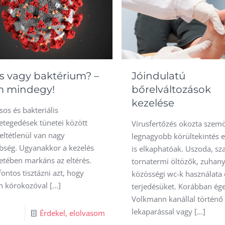
us vagy baktérium? –
Jóindulatú
 mindegy!
bőrelváltozások
kezelése
sos és bakteriális
tegedések tünetei között
Vírusfertőzés okozta szem
eltétlenül van nagy
legnagyobb körültekintés e
bség. Ugyanakkor a kezelés
is elkaphatóak. Uszoda, sz
tetében markáns az eltérés.
tornatermi öltözők, zuhan
fontos tisztázni azt, hogy
közösségi wc-k használata 
n kórokozóval
[…]
terjedésüket. Korábban ége
Volkmann kanállal történő
lekaparással vagy
[…]
8
Érdekel, elolvasom