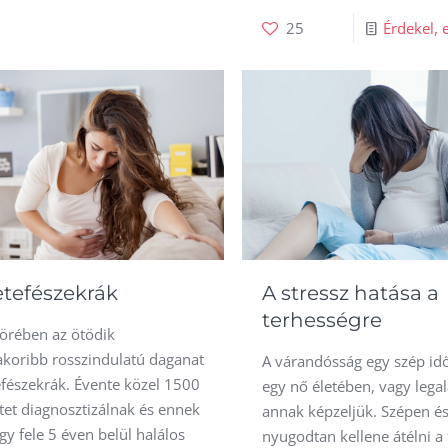
25
Érdekel, 
etefészekrák
A stressz hatása a
terhességre
örében az ötödik
akoribb rosszindulatú daganat
A várandósság egy szép id
efészekrák. Évente közel 1500
egy nő életében, vagy lega
tet diagnosztizálnak és ennek
annak képzeljük. Szépen é
y fele 5 éven belül halálos
nyugodtan kellene átélni a