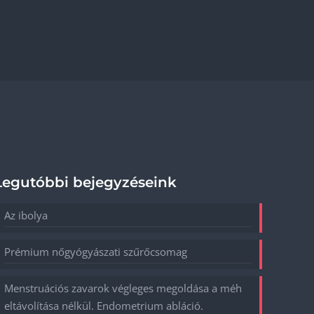
Legutóbbi bejegyzéseink
Az ibolya
Prémium nőgyógyászati szűrőcsomag
Menstruációs zavarok végleges megoldása a méh
eltávolítása nélkül. Endometrium abláció.