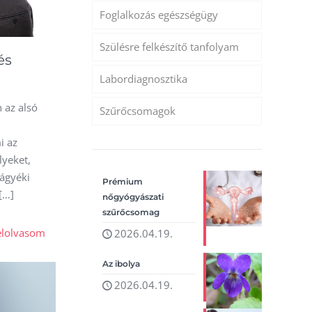
Foglalkozás egészségügy
Szülésre felkészítő tanfolyam
és
Labordiagnosztika
 az alsó
Szűrőcsomagok
i az
lyeket,
 ágyéki
Prémium
[…]
nőgyógyászati
szűrőcsomag
elolvasom
2026.04.19.
Az ibolya
2026.04.19.