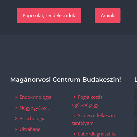
Kapcsolat, rendelési idők
Áraink
Magánorvosi Centrum Budakeszin!
Endokrinológia
Foglalkozás
egészségügy
Nőgyógyászat
Szülésre felkészítő
Pszichológia
tanfolyam
Ultrahang
Labordiagnosztika