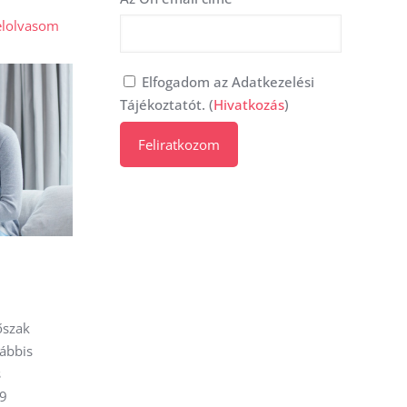
elolvasom
Elfogadom az Adatkezelési
Tájékoztatót. (
Hivatkozás
)
őszak
lábbis
s
 9