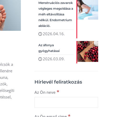
Menstruációs zavarok
végleges megoldása a
méh eltávolítása
nélkül. Endometrium
abláció.
2026.04.16.
Az áfonya
gyógyhatásai
2026.03.09.
ölcsök a
llenére
auna,
Hírlevél feliratkozás
yzók,
elősegíti
*
Az Ön neve
téssel,
*
Az Ön email címe