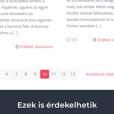
és viszketésével járó beteg
es a köztudatba emelni a
mely sok ember életét megk
s fogalmát, ugyanis az egyre
Kiváltó okának felkutatása
ozott társadalmi és
kezelés hosszadalmas és n
helyi elvárások közt egyenes
Fontos azonban
[…]
et a burnout felé. A burnout
róma a
[…]
61
Érdekel, 
7
Érdekel, elolvasom
6
7
8
9
10
11
12
13
Következő oldal
Ezek is érdekelhetik