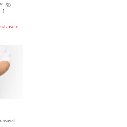
ma úgy
…]
elolvasom
adásával