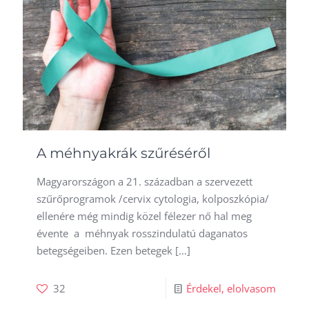
A méhnyakrák szűréséről
Magyarországon a 21. században a szervezett
szűrőprogramok /cervix cytologia, kolposzkópia/
ellenére még mindig közel félezer nő hal meg
évente a méhnyak rosszindulatú daganatos
betegségeiben. Ezen betegek
[…]
32
Érdekel, elolvasom