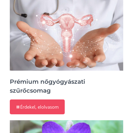
Prémium nőgyógyászati
szűrőcsomag
Érdekel, elolvasom