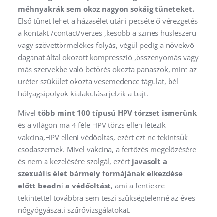
méhnyakrák sem okoz nagyon sokáig tüneteket.
Első tünet lehet a házasélet utáni pecsételő vérezgetés
a kontakt /contact/vérzés ,később a színes húslészerű
vagy szövettörmelékes folyás, végül pedig a növekvő
daganat által okozott kompresszió ,összenyomás vagy
más szervekbe való betörés okozta panaszok, mint az
uréter szűkület okozta vesemedence tágulat, bél
hólyagsipolyok kialakulása jelzik a bajt.
Mivel
több mint 100 típusú HPV törzset ismerünk
és a világon ma 4 féle HPV törzs ellen létezik
vakcina,HPV elleni védőoltás, ezért ezt ne tekintsük
csodaszernek. Mivel vakcina, a fertőzés megelőzésére
és nem a kezelésére szolgál, ezért
javasolt a
szexuális élet bármely formájának elkezdése
előtt beadni a védőoltást
, ami a fentiekre
tekintettel továbbra sem teszi szükségtelenné az éves
nőgyógyászati szűrővizsgálatokat.