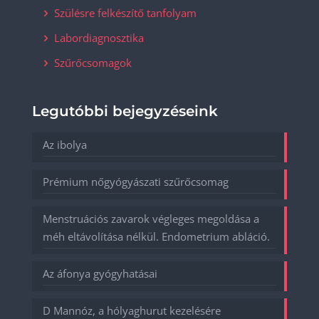
Szülésre felkészítő tanfolyam
Labordiagnosztika
Szűrőcsomagok
Legutóbbi bejegyzéseink
Az ibolya
Prémium nőgyógyászati szűrőcsomag
Menstruációs zavarok végleges megoldása a
méh eltávolítása nélkül. Endometrium abláció.
Az áfonya gyógyhatásai
D Mannóz, a hólyaghurut kezelésére