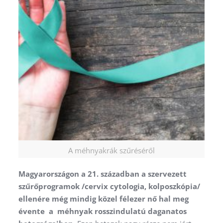
A méhnyakrák szűréséről
Magyarországon a 21. században a szervezett
szűrőprogramok /cervix cytologia, kolposzkópia/
ellenére még mindig közel félezer nő hal meg
évente a méhnyak rosszindulatú daganatos