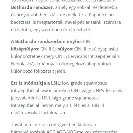
Bethesda rendszer
, amely egy sokkal részletesebb
és árnyaltabb beosztás, de mellette a Papanicolau
beosztást is megtartották,mivel pácienseink számára
érthetőbb, egyszerűbben értelmezhető.
A Bethesda rendszerben enyhe
: CIN I,
középsúlyos
: CIN II és
súlyos
: CIN III fokú dysplasiat
különböztetnek meg. CIN : /Cervicalis Intraepithelialis
Neoplasia/, a méhnyak rákmegelőző állapotainak
különböző fokozatait jelöli.
Ezt is módosítja a LSIL
: low grade squamosus
intraepithelial lesion,amely a CIN I vagy a HPV fertőzés
jele,valamint a HSIL high grade squamosus
intraepithelial lesion mely a CIN II és a CIN III
elváltozásokat tartalmazza.
További felosztás a mirigyekben kialakuló
hámelváltozások AGC,AGC-NOS melyek részletezése