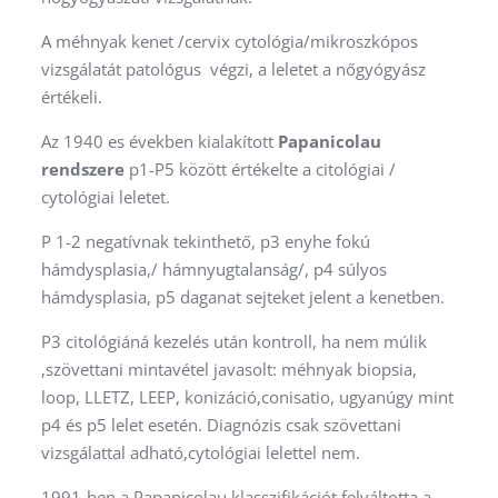
A méhnyak kenet /cervix cytológia/mikroszkópos
vizsgálatát patológus végzi, a leletet a nőgyógyász
értékeli.
Az 1940 es években kialakított
Papanicolau
rendszere
p1-P5 között értékelte a citológiai /
cytológiai leletet.
P 1-2 negatívnak tekinthető, p3 enyhe fokú
hámdysplasia,/ hámnyugtalanság/, p4 súlyos
hámdysplasia, p5 daganat sejteket jelent a kenetben.
P3 citológiáná kezelés után kontroll, ha nem múlik
,szövettani mintavétel javasolt: méhnyak biopsia,
loop, LLETZ, LEEP, konizáció,conisatio, ugyanúgy mint
p4 és p5 lelet esetén. Diagnózis csak szövettani
vizsgálattal adható,cytológiai lelettel nem.
1991-ben a Papanicolau klasszifikációt felváltotta a