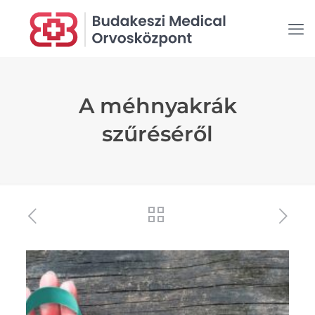
A méhnyakrák
szűréséről