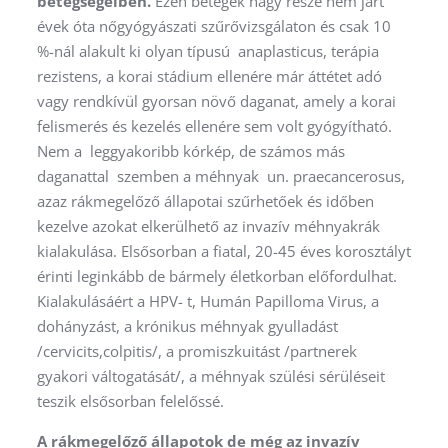
betegségeiben.
Ezen betegek nagy része nem járt
évek óta nőgyógyászati szűrővizsgálaton és csak 10
%-nál alakult ki olyan típusú anaplasticus, terápia
rezistens, a korai stádium ellenére már áttétet adó
vagy rendkívül gyorsan növő daganat, amely a korai
felismerés és kezelés ellenére sem volt gyógyítható.
Nem a leggyakoribb kórkép, de számos más
daganattal szemben a méhnyak un. praecancerosus,
azaz rákmegelőző állapotai szűrhetőek és időben
kezelve azokat elkerülhető az invazív méhnyakrák
kialakulása. Elsősorban a fiatal, 20-45 éves korosztályt
érinti leginkább de bármely életkorban előfordulhat.
Kialakulásáért a HPV- t, Humán Papilloma Virus, a
dohányzást, a krónikus méhnyak gyulladást
/cervicits,colpitis/, a promiszkuitást /partnerek
gyakori váltogatását/, a méhnyak szülési sérüléseit
teszik elsősorban felelőssé.
A rákmegelőző állapotok de még az invazív