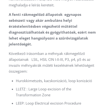
meghaladja e leírás kereteit.
A fenti rákmegelőző állapotok egynapos
sebészeti vagy akár ambuláns helyi
érzéstelenítésben végezhető műtéttel
diagnosztizálhatóak és gyógyíthatóak, ezért nem
lehet eleget hangsúlyozni a szűrővizsgálatok
jelentőségét.
Következő írásomban a méhnyak rákmegelőző
állapotainak LSIL, HSIL CIN I-II-III, P3, p4, p5 és az
invazív méhnyakrák műtéti kezelésének lehetőségeit
összegzem:
Hurokkimetszés, kacskonizáció, loop konizáció
LLETZ : Large Loop excision of the
Transformation Zone
LEEP: Loop Electrical excision Procedure