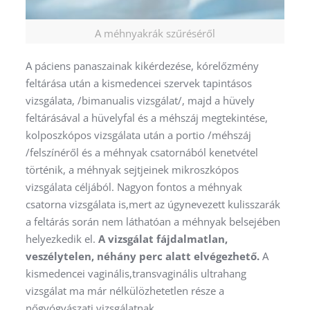
A méhnyakrák szűréséről
A páciens panaszainak kikérdezése, kórelőzmény
feltárása után a kismedencei szervek tapintásos
vizsgálata, /bimanualis vizsgálat/, majd a hüvely
feltárásával a hüvelyfal és a méhszáj megtekintése,
kolposzkópos vizsgálata után a portio /méhszáj
/felszínéről és a méhnyak csatornából kenetvétel
történik, a méhnyak sejtjeinek mikroszkópos
vizsgálata céljából. Nagyon fontos a méhnyak
csatorna vizsgálata is,mert az úgynevezett kulisszarák
a feltárás során nem láthatóan a méhnyak belsejében
helyezkedik el.
A vizsgálat fájdalmatlan,
veszélytelen, néhány perc alatt elvégezhető.
A
kismedencei vaginális,transvaginális ultrahang
vizsgálat ma már nélkülözhetetlen része a
nőgyógyászati vizsgálatnak.