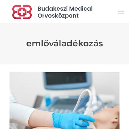
emlőváladékozás