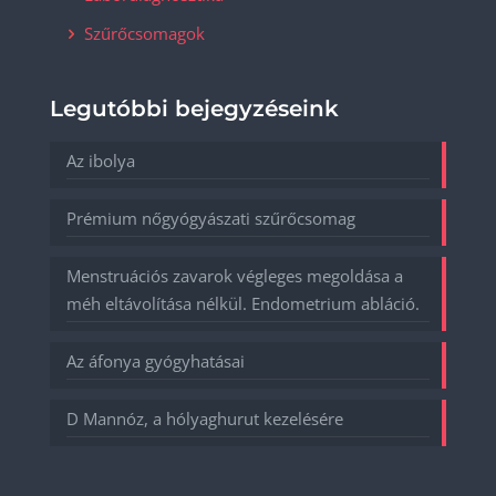
Szűrőcsomagok
Legutóbbi bejegyzéseink
Az ibolya
Prémium nőgyógyászati szűrőcsomag
Menstruációs zavarok végleges megoldása a
méh eltávolítása nélkül. Endometrium abláció.
Az áfonya gyógyhatásai
D Mannóz, a hólyaghurut kezelésére