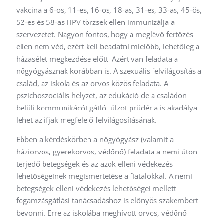
vakcina a 6-os, 11-es, 16-os, 18-as, 31-es, 33-as, 45-ös,
52-es és 58-as HPV törzsek ellen immunizálja a
szervezetet. Nagyon fontos, hogy a meglévő fertőzés
ellen nem véd, ezért kell beadatni mielőbb, lehetőleg a
házasélet megkezdése előtt. Azért van feladata a
nőgyógyásznak korábban is. A szexuális felvilágosítás a
család, az iskola és az orvos közös feladata. A
pszichoszociális helyzet, az edukáció de a családon
belüli kommunikácót gátló túlzot prüdéria is akadálya
lehet az ifjak megfelelő felvilágosításának.
Ebben a kérdéskörben a nőgyógyász (valamit a
háziorvos, gyerekorvos, védőnő) feladata a nemi úton
terjedő betegségek és az azok elleni védekezés
lehetőségeinek megismertetése a fiatalokkal. A nemi
betegségek elleni védekezés lehetőségei mellett
fogamzásgátlási tanácsadáshoz is előnyös szakembert
bevonni. Erre az iskolába meghívott orvos, védőnő