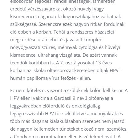
elsősorban fejlődési rendellenességek, ismeretlen
eredetű vérzészavarokat okozó hüvelyi vagy
kismedencei daganatok diagnosztikájához válhatnak
szükségessé. Szerencsre ezek nagyon ritkán fordulnak
elő ebben a korban. Tehát a rendszeres házasélet
megkezdése után lehet és javasolt komplex
nőgyógyászati szűrés, méhnyak cytológia és hüvelyi
kismedencei ultrahang vizsgálata. De azért vannak
teendők korábban is. A 7. osztályosokat 13 éves
korban az iskolai oltássorozat keretében oltják HPV -
humán papilloma vírus fetőzés - ellen.
Ez nem kötelező, viszont a szülőknek külön kell kérni. A
HPV elleni vakcina a Gardasil 9 nevű oltóanyag a
leggyakrabban előforduló és onkológiailag
legagresszívabb HPV törzsek, illetve a méhnyakrák és
több más daganat kialakulásában szerepet nem játszó
de nagyon kellemetlen tüneteket okozó nemi szemölcs,
a Condyloma acuminatum ellen is védelmet nyújt. A