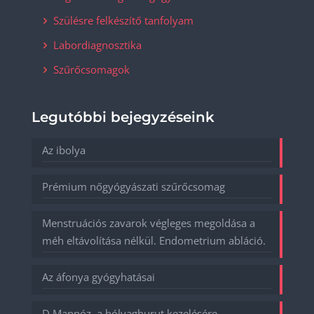
Szülésre felkészítő tanfolyam
Labordiagnosztika
Szűrőcsomagok
Legutóbbi bejegyzéseink
Az ibolya
Prémium nőgyógyászati szűrőcsomag
Menstruációs zavarok végleges megoldása a
méh eltávolítása nélkül. Endometrium abláció.
Az áfonya gyógyhatásai
D Mannóz, a hólyaghurut kezelésére