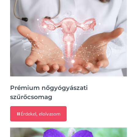
Prémium nőgyógyászati
szűrőcsomag
Érdekel, elolvasom