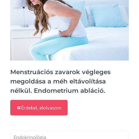
Menstruációs zavarok végleges
megoldása a méh eltávolítása
nélkül. Endometrium abláció.
Érdekel, elolvasom
Endokrinológia