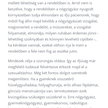
mellett lehetőség van a rendelőben is. Arról nem is
beszélve, hogy a rendelőben a nőgyógyász nyugodt
környezetben tudja elmondani az ifjú páciensnek, hogy
miből fog állni majd később a nőgyógyászati vizsgálat,
megismerteti a rendelőt, a műszereket, a vizsgálat
folyamatát, elmondja, milyen ruhában érdemes jönni -
lehetőleg szoknyában és könnyen levehető cipőben -,
ha kérdései vannak, ezeket otthon írja le mert a
rendelőben a fele nem fog az eszébe jutni.
Mindezek célja a szorongás oldása. Így az ifjúság már
megfelelő tudással felvértezve érkezik majd el a
szexualitáshoz. Még két fontos dolgot szeretnék
megemlíteni. Ha a gyereknek visszatérő
hüvelygyulladása, hólyaghurutja, erős alhasi fájdalmai,
görcsös menstruációja van, természetesen ezek
kivizsgálása szükséges szüzeknél is. Erre nőgyógyász,
gyermeknőgyógyász, gyermekorvos, radiológus