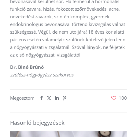
bevonásával kerülhet sor. Ha felmerül a hormonális
funkció zavara, hízás, fokozott szőrnövekedés, acne,
növekedési zavarok, szintén komplex, gyermek
endokrinológus bevonásával történő kivizsgálás válhat
szükségessé. Végül, de nem utoljára! 18 éves kor alatti
páciens esetén valamelyik szülőnek kötelező jelen lenni
a nőgyógyászati vizsgálatnál. Szóval lányok, ne féljetek
az első nőgyógyászati vizsgálattól.
Dr. Binó Brúnó
szülész-nőgyógyász szakorvos
Megosztom
100
Hasonló bejegyzések