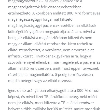
megmagyaráznunk -, az állam viselkedése a
magánszolgáltatók felé viszont nehezebben
értelmezhető. A korábban említett 800 Mrd forint éves
magánegészségügyi forgalmat kifizető
magánegészségügyi páciensek esetében az ellátásuk
költségét lényegében megspórolja az állam, mivel a
beteg az ellátást a magánszférában kifizeti és nem
megy az állami ellátási rendszerbe. Nem terheli az
ellátó személyzetet, a várólistát, nem amortizája az
infrastruktúrát. Hivatkoznak gyakran arra, hogy a
szövődménnyel ellemben már megjelenik a páciens az
állami ellátó rendszerben, amit most éppen terveznek
ráterhelni a magánellátóra, ő pedig természetesen
majd a betegre vagy az ellátó orvosra.
Igen, de ez arányaiban elhanyagolható a 800 Mrd-hoz
képest, és mivel fizet TB járulékot a beteg, neki miért
nem jár ellátás, mert kifizette a TB ellátási rendszer
helyett a több milllóba kerülő műtéjét, amire mondjuk