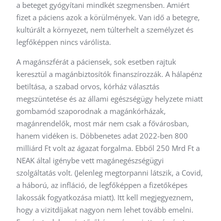
a beteget gyógyítani mindkét szegmensben. Amiért
fizet a páciens azok a körülmények. Van idő a betegre,
kultúrált a környezet, nem túlterhelt a személyzet és
legfőképpen nincs várólista.
A magánszférát a páciensek, sok esetben rajtuk
keresztül a magánbiztosítók finanszírozzák. A hálapénz
betiltása, a szabad orvos, kórház választás
megszüntetése és az állami egészségügy helyzete miatt
gombamód szaporodnak a magánkórházak,
magánrendelők, most már nem csak a fővárosban,
hanem vidéken is. Döbbenetes adat 2022-ben 800
milliárd Ft volt az ágazat forgalma. Ebből 250 Mrd Ft a
NEAK által igénybe vett magánegészségügyi
szolgáltatás volt. (Jelenleg megtorpanni látszik, a Covid,
a háború, az infláció, de legfőképpen a fizetőképes
lakossák fogyatkozása miatt). Itt kell megjegyeznem,
hogy a vizitdíjakat nagyon nem lehet tovább emelni.