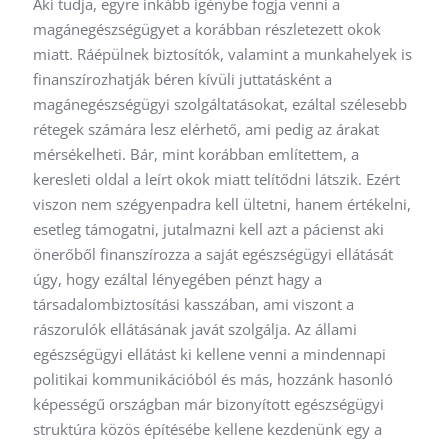
Aki tudja, egyre inkább igénybe fogja venni a
magánegészségügyet a korábban részletezett okok
miatt. Ráépülnek biztosítók, valamint a munkahelyek is
finanszírozhatják béren kívüli juttatásként a
magánegészségügyi szolgáltatásokat, ezáltal szélesebb
rétegek számára lesz elérhető, ami pedig az árakat
mérsékelheti. Bár, mint korábban említettem, a
keresleti oldal a leírt okok miatt telítődni látszik. Ezért
viszon nem szégyenpadra kell ültetni, hanem értékelni,
esetleg támogatni, jutalmazni kell azt a pácienst aki
önerőből finanszírozza a saját egészségügyi ellátását
úgy, hogy ezáltal lényegében pénzt hagy a
társadalombiztosítási kasszában, ami viszont a
rászorulók ellátásának javát szolgálja. Az állami
egészségügyi ellátást ki kellene venni a mindennapi
politikai kommunikációból és más, hozzánk hasonló
képességű országban már bizonyított egészségügyi
struktúra közös építésébe kellene kezdenünk egy a