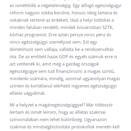
ez ismétlődik a végetelenségig. Egy átfogó egészségügyi
reform nagyon sokba kerülne, hosszú ideig tartana és
sokaknak sértené az érdekeit, lásd a helyi lobbikat a
minden faluban rendelő, mindek kisvárosban SZTK,
kórház programot. Erre aztán persze nincs pénz és
nincs egészségügyi személyzet sem. Ezt egy
döntéshozó sem vállaja, vállalta be a rendszerváltás
óta. De az említett hazai GDP és egyéb számok erre is
azt vetítenék ki, amit még a gazdag országok
egészségügye sem tud finanszírozni: a magas szintű,
mindenki számára, mindig, azonnal ugyanolyan magas
szinten és korlátlanul elérhető ingyenes egészségügyi
ellátás vágyálmát.
Mi a helyzet a magánegészségüggyel? Már többször
leírtam és ismét leírom, hogy az ellátás szakmai
színvonalában nem lehet különbség. Ugyanazon
szakmai és minőségbiztosítási protokollok mentén kell