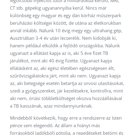
legolcsóbb injekciós tűtől a milliárdokba kerülő, MRI,
CT stb. gépekig ugyanannyiba kerül. Nincs már
különbség egy magyar és egy dán kórház műszerpark
beruházási költségei között, de utána az életkorukban
annál inkább. Nálunk 10 évig megy egy ultrahang gép,
Ausztriában 3-4 év után lecserélik. Nem kidobják ki,
hanem például elküldik a fejlődő országokba. Nálunk
ugyanazt a ellátást kapja az is, aki 5 éve fizet TB
járulékot, mint aki 40 évig fizette. Ugyanazt kapja
ellátásként az, aki egész életében egészségesen élt,
szűrővizsgálatokra járt, mint aki nem. Ugyanazt kapja
az, aki betegsége esetén betartja az orvosi utasításokat,
szedi a gyógyszereket, jár kezelésekre, kontrollra, mint
aki nem, óriási többletköltséget okozva hozzáállásával
a TB kasszának, azaz mindannyiunknak.
Mindebből következik, hogy erre a rendszerre az Isten
pénze sem elegendő. Az állam a hiányt más
forrásokból (adókból) pótolja, a repedéseket betömi és