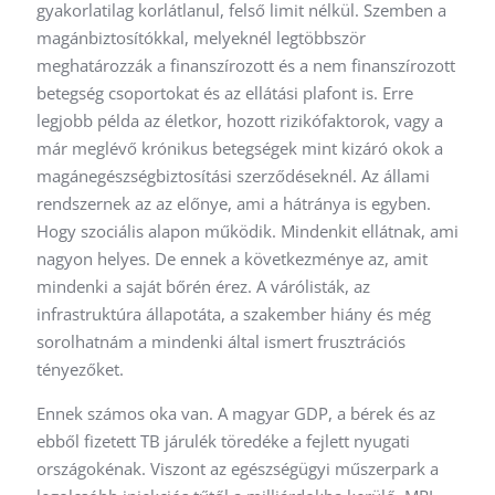
gyakorlatilag korlátlanul, felső limit nélkül. Szemben a
magánbiztosítókkal, melyeknél legtöbbször
meghatározzák a finanszírozott és a nem finanszírozott
betegség csoportokat és az ellátási plafont is. Erre
legjobb példa az életkor, hozott rizikófaktorok, vagy a
már meglévő krónikus betegségek mint kizáró okok a
magánegészségbiztosítási szerződéseknél. Az állami
rendszernek az az előnye, ami a hátránya is egyben.
Hogy szociális alapon működik. Mindenkit ellátnak, ami
nagyon helyes. De ennek a következménye az, amit
mindenki a saját bőrén érez. A várólisták, az
infrastruktúra állapotáta, a szakember hiány és még
sorolhatnám a mindenki által ismert frusztrációs
tényezőket.
Ennek számos oka van. A magyar GDP, a bérek és az
ebből fizetett TB járulék töredéke a fejlett nyugati
országokénak. Viszont az egészségügyi műszerpark a