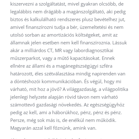
kiszervezni a szolgáltatást, mivel gyakran olcsóbb, de
legalábbis nem drágább a magánszolgáltató, aki pedig
biztos és kalkulálható rendszeres plusz bevételhez jut,
amivel finanszírozni tudja a bér, üzemeltetési és nem
utolsó sorban az amortizációs költségeket, amit az
államnak jelen esetben nem kell finanszíroznia. Lássuk
akár a milliárdos CT, MR vagy labordiagnosztikai
műszerparkot, vagy a műtő kapacitásokat. Ennek
ellnére az állami és a magánegészségügyi szféra
határozott, éles szétválasztása mindíg napirenden van
a döntéshozói kommunikációban. És végül, hogy mi
várható, mit hoz a jövő? A világgazdaság, a világpolitika
jelenlegi helyzete alapján rövid távon nem várható
számottevő gazdasági növekedés. Az egészségügyhöz
pedig az kell, ami a háborúkhoz, pénz, pénz és pénz.
Persze, még sok más is, de enélkül nem működik.
Magyarán azzal kell főznünk, amink van.