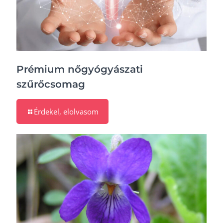
Prémium nőgyógyászati
szűrőcsomag
Érdekel, elolvasom