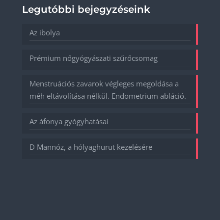
Legutóbbi bejegyzéseink
Az ibolya
Prémium nőgyógyászati szűrőcsomag
Menstruációs zavarok végleges megoldása a
méh eltávolítása nélkül. Endometrium abláció.
Az áfonya gyógyhatásai
D Mannóz, a hólyaghurut kezelésére