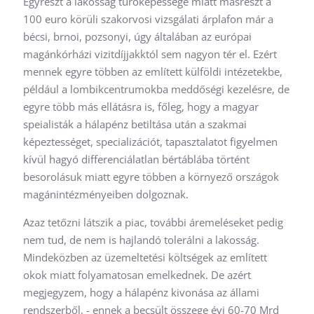
Egyrészt a lakosság tűrőképessége miatt másrészt a
100 euro körüli szakorvosi vizsgálati árplafon már a
bécsi, brnoi, pozsonyi, úgy általában az európai
magánkórházi vizitdíjjakktól sem nagyon tér el. Ezért
mennek egyre többen az említett külföldi intézetekbe,
például a lombikcentrumokba meddőségi kezelésre, de
egyre több más ellátásra is, főleg, hogy a magyar
speialisták a hálapénz betiltása után a szakmai
képeztességet, specializációt, tapasztalatot figyelmen
kívül hagyó differenciálatlan bértáblába történt
besorolásuk miatt egyre többen a környező országok
magánintézményeiben dolgoznak.
Azaz tetőzni látszik a piac, további áremeléseket pedig
nem tud, de nem is hajlandó tolerálni a lakosság.
Mindeközben az üzemeltetési költségek az említett
okok miatt folyamatosan emelkednek. De azért
megjegyzem, hogy a hálapénz kivonása az állami
rendszerből, - ennek a becsült összege évi 60-70 Mrd