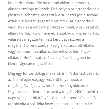
finanszírozására. De mi marad akkor: a tervezett,
alacson rizikójú műtétek. Első helyen az ortopédia és a
plasztikai sebészet, mögöttük a szülészet jön a sorban.
Aztán a sebészet, gégészeti műtétek. Az ortopédia a
várólisták és a modern protézisek miatt, a szülészet az
állami kórházi körülmények, a szabad orvos és kórház
választás megszűnte miatt került át részben a
magánellátó rendszerbe. Pedig a koraszülött ellátás
vagy a kiszámíthatatlan szülészeti szövődmények
ellátása szintén csak az állami egészségügyben tud
biztonságosan megvalósulni.
Még egy fontos dologról akarok írni. A döntéshozók és
az állami egészségügy részéről folyamatos a
magánegészségügyi szféra boszorkányüldözése.
Ugyanez a tendencia érezhető a magánszférán belül a
nagy szolgáltatók irányából a kisebb rendelők felé. Az
utóbbi oka a sok fóka kevés hal esete - ezt nem kell