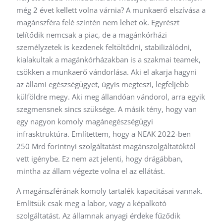
még 2 évet kellett volna várnia? A munkaerő elszívása a
magánszféra felé szintén nem lehet ok. Egyrészt
telítődik nemcsak a piac, de a magánkórházi
személyzetek is kezdenek feltöltődni, stabilizálódni,
kialakultak a magánkórházakban is a szakmai teamek,
csökken a munkaerő vándorlása. Aki el akarja hagyni
az állami egészségügyet, úgyis megteszi, legfeljebb
külföldre megy. Aki meg állandóan vándorol, arra egyik
szegmensnek sincs szüksége. A másik tény, hogy van
egy nagyon komoly magánegészségügyi
infrasktruktúra. Említettem, hogy a NEAK 2022-ben
250 Mrd forintnyi szolgáltatást magánszolgáltatóktól
vett igénybe. Ez nem azt jelenti, hogy drágábban,
mintha az állam végezte volna el az ellátást.
A magánszférának komoly tartalék kapacitásai vannak.
Említsük csak meg a labor, vagy a képalkotó
szolgáltatást. Az államnak anyagi érdeke fűződik