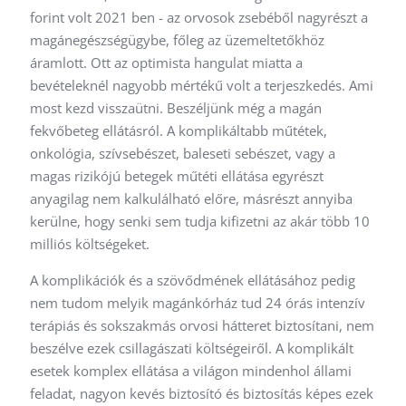
forint volt 2021 ben - az orvosok zsebéből nagyrészt a
magánegészségügybe, főleg az üzemeltetőkhöz
áramlott. Ott az optimista hangulat miatta a
bevételeknél nagyobb mértékű volt a terjeszkedés. Ami
most kezd visszaütni. Beszéljünk még a magán
fekvőbeteg ellátásról. A komplikáltabb műtétek,
onkológia, szívsebészet, baleseti sebészet, vagy a
magas rizikójú betegek műtéti ellátása egyrészt
anyagilag nem kalkulálható előre, másrészt annyiba
kerülne, hogy senki sem tudja kifizetni az akár több 10
milliós költségeket.
A komplikációk és a szövődmének ellátásához pedig
nem tudom melyik magánkórház tud 24 órás intenzív
terápiás és sokszakmás orvosi hátteret biztosítani, nem
beszélve ezek csillagászati költségeiről. A komplikált
esetek komplex ellátása a világon mindenhol állami
feladat, nagyon kevés biztosító és biztosítás képes ezek