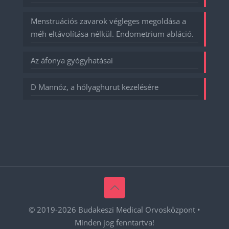
Menstruációs zavarok végleges megoldása a
méh eltávolítása nélkül. Endometrium abláció.
Az áfonya gyógyhatásai
D Mannóz, a hólyaghurut kezelésére
© 2019-
2026 Budakeszi Medical Orvosközpont •
Minden jog fenntartva!