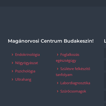
Magánorvosi Centrum Budakeszin!
Endokrinológia
Foglalkozás
egészségügy
Nőgyógyászat
Szülésre felkészítő
Pszichológia
tanfolyam
Ultrahang
Labordiagnosztika
Szűrőcsomagok