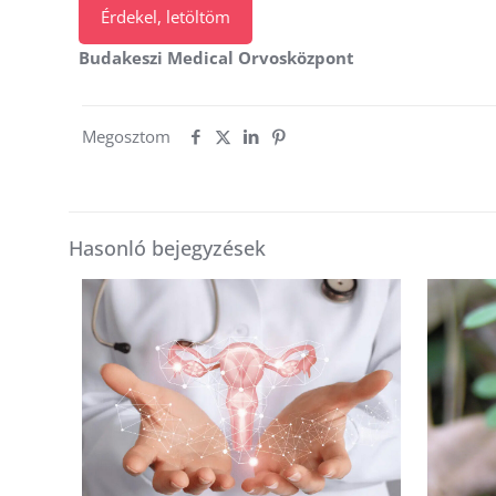
Érdekel, letöltöm
Budakeszi Medical Orvosközpont
Megosztom
Hasonló bejegyzések