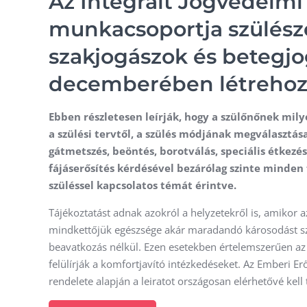
Az Integrált Jogvédelmi
munkacsoportja szülész
szakjogászok és betegjo
decemberében létrehozot
Ebben részletesen leírják, hogy a szülőnőnek mily
a szülési tervtől, a szülés módjának megválasztása
gátmetszés, beöntés, borotválás, speciális étkezés
fájáserősítés kérdésével bezárólag szinte minden 
szüléssel kapcsolatos témát érintve.
Tájékoztatást adnak azokról a helyzetekről is, amikor 
mindkettőjük egészsége akár maradandó károsodást s
beavatkozás nélkül. Ezen esetekben értelemszerűen a
felülírják a komfortjavító intézkedéseket. Az Emberi 
rendelete alapján a leiratot országosan elérhetővé kell