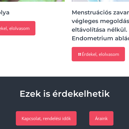
olya
Menstruációs zava
végleges megoldá
ekel, elolvasom
eltávolítása nélkül.
Endometrium ablác
Érdekel, elolvasom
Ezek is érdekelhetik
Kapcsolat, rendelési idők
Áraink