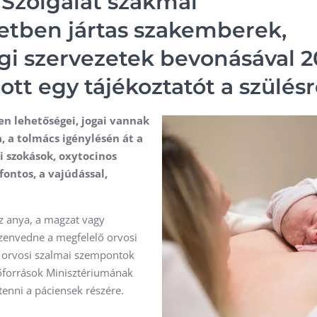
 Szolgálat szakmai
etben jártas szakemberek,
gi szervezetek bevonásával 2
t egy tájékoztatót a szülésr
en lehetőségei, jogai vannak
, a tolmács igénylésén át a
i szokások, oxytocinos
fontos, a vajúdással,
az anya, a magzat vagy
zenvedne a megfelelő orvosi
z orvosi szalmai szempontok
Erőforrások Minisztériumának
 tenni a páciensek részére.