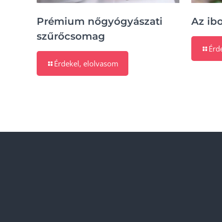
Prémium nőgyógyászati
Az ib
szűrőcsomag
Érd
Érdekel, elolvasom