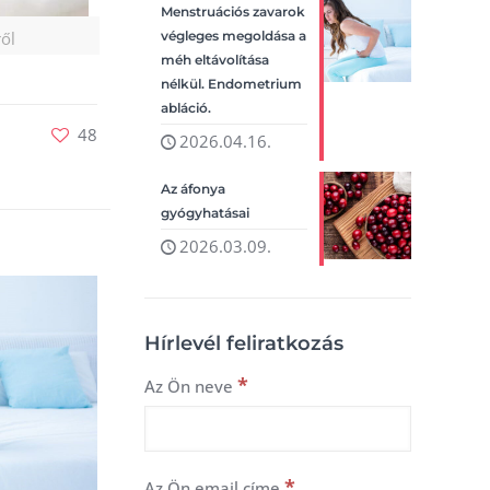
Menstruációs zavarok
ről
végleges megoldása a
méh eltávolítása
nélkül. Endometrium
abláció.
48
2026.04.16.
Az áfonya
gyógyhatásai
2026.03.09.
Hírlevél feliratkozás
*
Az Ön neve
*
Az Ön email címe