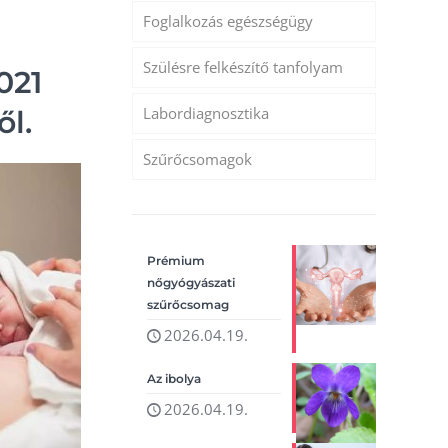
Foglalkozás egészségügy
Szülésre felkészítő tanfolyam
021
Labordiagnosztika
ől.
Szűrőcsomagok
Prémium
nőgyógyászati
szűrőcsomag
2026.04.19.
Az ibolya
2026.04.19.