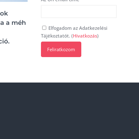
rok
sa a méh
Elfogadom az Adatkezelési
Tájékoztatót. (
Hivatkozás
)
ió.