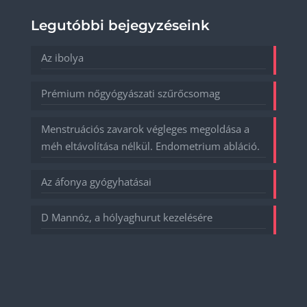
Legutóbbi bejegyzéseink
Az ibolya
Prémium nőgyógyászati szűrőcsomag
Menstruációs zavarok végleges megoldása a
méh eltávolítása nélkül. Endometrium abláció.
Az áfonya gyógyhatásai
D Mannóz, a hólyaghurut kezelésére