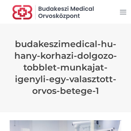
budakeszimedical-hu-
hany-korhazi-dolgozo-
tobblet-munkajat-
igenyli-egy-valasztott-
orvos-betege-1