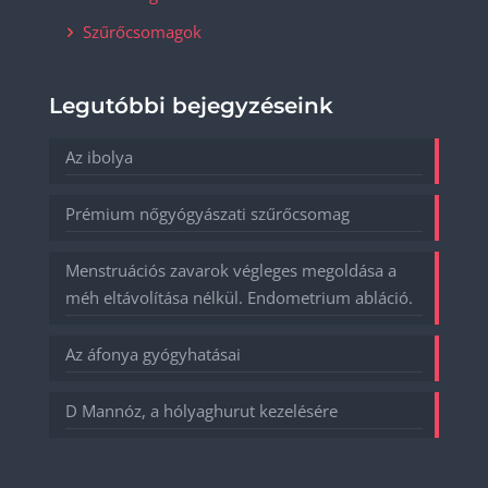
Szűrőcsomagok
Legutóbbi bejegyzéseink
Az ibolya
Prémium nőgyógyászati szűrőcsomag
Menstruációs zavarok végleges megoldása a
méh eltávolítása nélkül. Endometrium abláció.
Az áfonya gyógyhatásai
D Mannóz, a hólyaghurut kezelésére