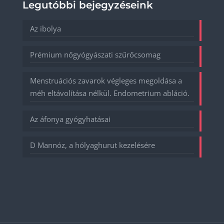
Legutóbbi bejegyzéseink
Az ibolya
Prémium nőgyógyászati szűrőcsomag
Menstruációs zavarok végleges megoldása a
méh eltávolítása nélkül. Endometrium abláció.
Az áfonya gyógyhatásai
D Mannóz, a hólyaghurut kezelésére