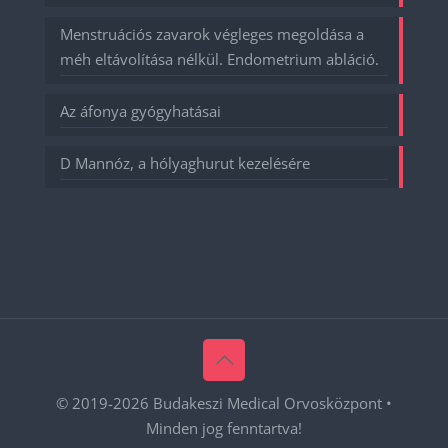
Menstruációs zavarok végleges megoldása a
méh eltávolítása nélkül. Endometrium abláció.
Az áfonya gyógyhatásai
D Mannóz, a hólyaghurut kezelésére
© 2019-
2026 Budakeszi Medical Orvosközpont •
Minden jog fenntartva!