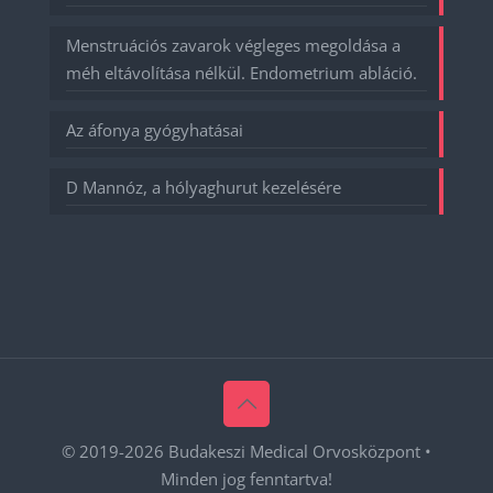
Menstruációs zavarok végleges megoldása a
méh eltávolítása nélkül. Endometrium abláció.
Az áfonya gyógyhatásai
D Mannóz, a hólyaghurut kezelésére
© 2019-
2026 Budakeszi Medical Orvosközpont •
Minden jog fenntartva!