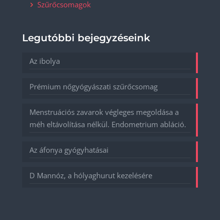
Szűrőcsomagok
Legutóbbi bejegyzéseink
Az ibolya
Prémium nőgyógyászati szűrőcsomag
Menstruációs zavarok végleges megoldása a
méh eltávolítása nélkül. Endometrium abláció.
Az áfonya gyógyhatásai
D Mannóz, a hólyaghurut kezelésére