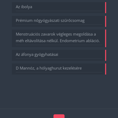
Az ibolya
Prémium nőgyógyászati szűrőcsomag
Menstruációs zavarok végleges megoldása a
méh eltávolítása nélkül. Endometrium abláció.
Az áfonya gyógyhatásai
D Mannóz, a hólyaghurut kezelésére