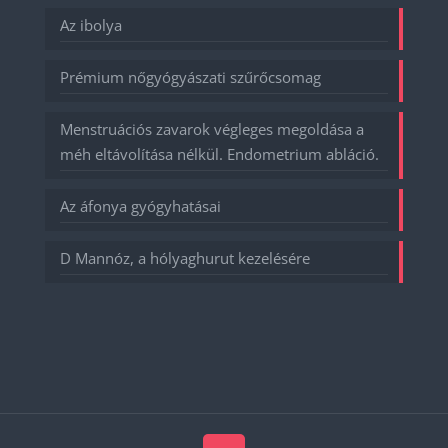
Az ibolya
Prémium nőgyógyászati szűrőcsomag
Menstruációs zavarok végleges megoldása a
méh eltávolítása nélkül. Endometrium abláció.
Az áfonya gyógyhatásai
D Mannóz, a hólyaghurut kezelésére