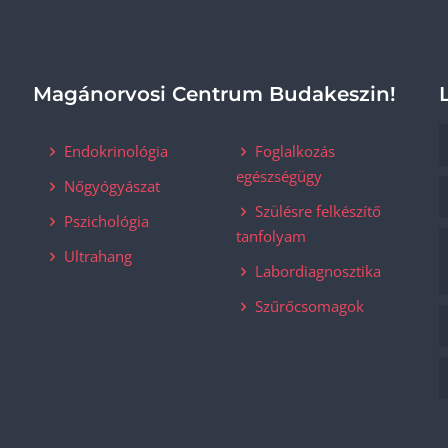
Magánorvosi Centrum Budakeszin!
Endokrinológia
Foglalkozás
egészségügy
Nőgyógyászat
Szülésre felkészítő
Pszichológia
tanfolyam
Ultrahang
Labordiagnosztika
Szűrőcsomagok