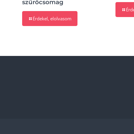
szűrőcsomag
Érd
Érdekel, elolvasom