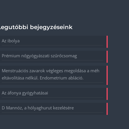
Legutóbbi bejegyzéseink
Az ibolya
Prémium nőgyógyászati szűrőcsomag
Menstruációs zavarok végleges megoldása a méh
eltávolítása nélkül. Endometrium abláció.
Az áfonya gyógyhatásai
D Mannóz, a hólyaghurut kezelésére