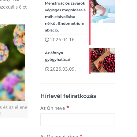
Menstruációs zavarok
zexuális élet
végleges megoldása a
méh eltávolítása
nélkül. Endometrium
abláció.
2026.04.16.
Az áfonya
gyógyhatásai
2026.03.09.
Hírlevél feliratkozás
 és az ellene
*
Az Ön neve
s
*
Az Ön email címe