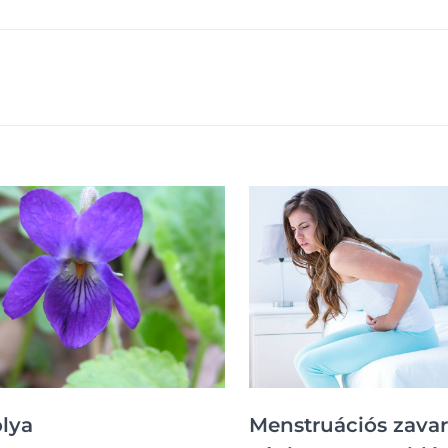
olya
Menstruációs zava