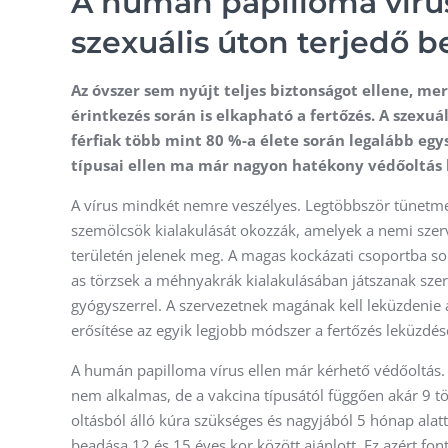
A humán papilloma vírus
szexuális úton terjedő b
Az óvszer sem nyújt teljes biztonságot ellene, me
érintkezés során is elkapható a fertőzés. A szexuá
férfiak több mint 80 %-a élete során legalább eg
típusai ellen ma már nagyon hatékony védőoltás
A vírus mindkét nemre veszélyes. Legtöbbször tünetmen
szemölcsök kialakulását okozzák, amelyek a nemi szer
területén jelenek meg. A magas kockázati csoportba sor
as törzsek a méhnyakrák kialakulásában játszanak szer
gyógyszerrel. A szervezetnek magának kell leküzdenie
erősítése az egyik legjobb módszer a fertőzés leküzdés
A humán papilloma vírus ellen már kérhető védőoltás. 
nem alkalmas, de a vakcina típusától függően akár 9 tör
oltásból álló kúra szükséges és nagyjából 5 hónap alatt
beadása 12 és 15 éves kor között ajánlott. Ez azért fon