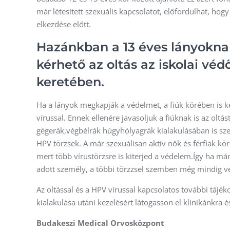
már létesített szexuális kapcsolatot, előfordulhat, hog
elkezdése előtt.
Hazánkban a 13 éves lányokna
kérhető az oltás az iskolai vé
keretében.
Ha a lányok megkapják a védelmet, a fiúk körében is 
vírussal. Ennek ellenére javasoljuk a fiúknak is az oltá
gégerák,végbélrák húgyhólyagrák kialakulásában is sz
HPV törzsek. A már szexuálisan aktív nők és férfiak köré
mert több vírustörzsre is kiterjed a védelem.Így ha má
adott személy, a többi törzzsel szemben még mindig v
Az oltással és a HPV vírussal kapcsolatos további tájék
kialakulása utáni kezelésért látogasson el klinikánkra é
Budakeszi Medical Orvosközpont