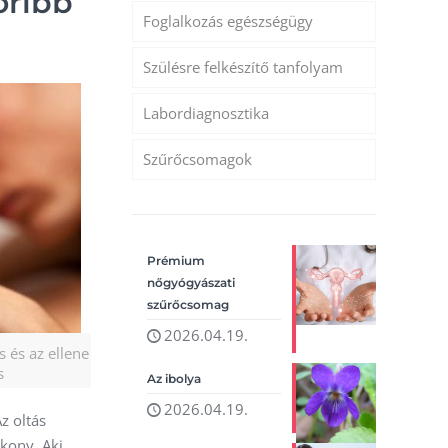
oribb
Foglalkozás egészségügy
Szülésre felkészítő tanfolyam
Labordiagnosztika
Szűrőcsomagok
Prémium
nőgyógyászati
szűrőcsomag
2026.04.19.
 és az ellene
s
Az ibolya
2026.04.19.
z oltás
ékony. Aki