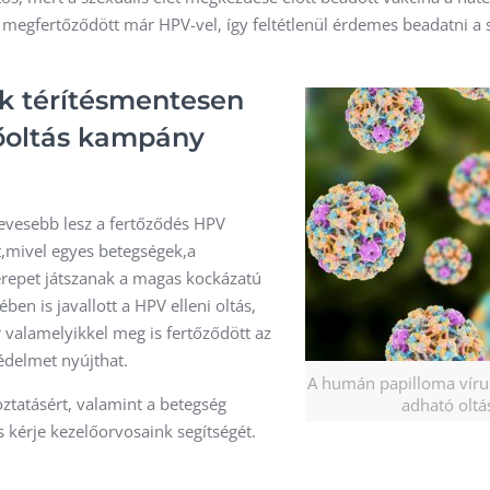
y megfertőződött már HPV-vel, így feltétlenül érdemes beadatni a s
k térítésmentesen
dőoltás kampány
kevesebb lesz a fertőződés HPV
st,mivel egyes betegségek,a
erepet játszanak a magas kockázatú
ben is javallott a HPV elleni oltás,
r valamelyikkel meg is fertőződött az
édelmet nyújthat.
A humán papilloma vírus
oztatásért, valamint a betegség
adható oltá
s kérje kezelőorvosaink segítségét.