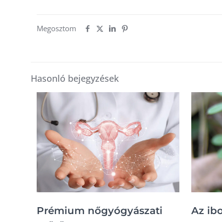
Megosztom
Hasonló bejegyzések
Prémium nőgyógyászati
Az ib