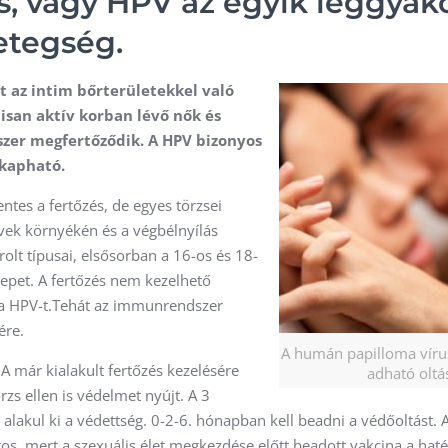
, vagy HPV az egyik leggyak
etegség.
rt az intim bőrterületekkel való
lisan aktív korban lévő nők és
yszer megfertőződik. A HPV bizonyos
 kapható.
tes a fertőzés, de egyes törzsei
vek környékén és a végbélnyílás
olt típusai, elsősorban a 16-os és 18-
epet. A fertőzés nem kezelhető
 a HPV-t.Tehát az immunrendszer
ére.
A humán papilloma vírus
A már kialakult fertőzés kezelésére
adható oltá
zs ellen is védelmet nyújt. A 3
 alakul ki a védettség. 0-2-6. hónapban kell beadni a védőoltást. A
tos, mert a szexuális élet megkezdése előtt beadott vakcina a hat