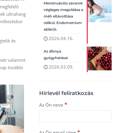
Menstruációs zavarok
 megfelelő
végleges megoldása a
gek ultrahang
méh eltávolítása
lentkezéskor
nélkül. Endometrium
abláció.
2026.04.16.
telik és
Az áfonya
gyógyhatásai
heti valamint
2026.03.09.
 kap további
Hírlevél feliratkozás
*
Az Ön neve
*
Az Ön email címe