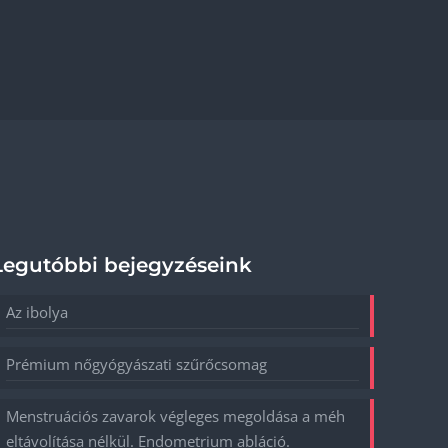
Legutóbbi bejegyzéseink
Az ibolya
Prémium nőgyógyászati szűrőcsomag
Menstruációs zavarok végleges megoldása a méh
eltávolítása nélkül. Endometrium abláció.