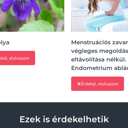
olya
Menstruációs zava
végleges megoldá
ekel, elolvasom
eltávolítása nélkül.
Endometrium ablác
Érdekel, elolvasom
Ezek is érdekelhetik