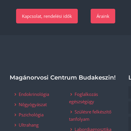
Kapcsolat, rendelési idők
Áraink
Magánorvosi Centrum Budakeszin!
Endokrinológia
Foglalkozás
egészségügy
Nőgyógyászat
Szülésre felkészítő
Pszichológia
tanfolyam
Ultrahang
Labordiagnosztika