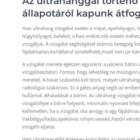
Az ultrahanggal történő 
állapotáról kapunk átfo
Hasi ultrahang vizsgálat esetén a májat, epehólyagot, h
húgyhólyagot, beleket, a hasi ereket,nők esetén méhet, 
vizsgáljuk. A vizsgálat segítségével számos betegség k
fájdalmatlan,korlátlanul ismételhető,mivel nem jár kár
A vizsgálat menete egészen egyszerű: a páciens háton v
vizsgálóasztalon. Fontos, hogy lehetőleg ne mozogjon
menetét. A hasat szabaddá kell tenni, melyet ultrahang 
radiológus szakorvos. Ez a géles anyag segíti az emberi
hullámok áthaladását a bőrön. Az ultrahang vizsgálat 
vizsgálófejet a bőrre helyezik, minimális nyomást kifej
kellemetlen, ha a vizsgálat oka amúgy is egy fájdalmas 
Vakbélgyulladás,epeköves roham,vesekő,hasűri vérzés 
vizsgáló eljárás.
Hasi ultrahang előtt érdemes konzultálni az orvossal, me