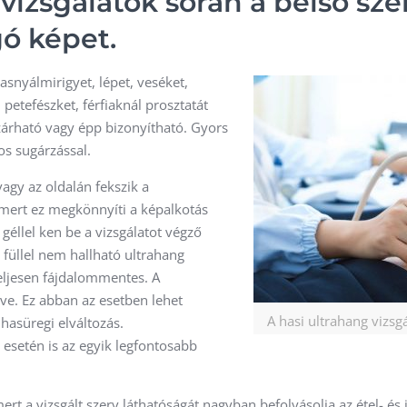
vizsgálatok során a belső sz
gó képet.
asnyálmirigyet, lépet, veséket,
petefészket, férfiaknál prosztatát
izárható vagy épp bizonyítható. Gyors
os sugárzással.
agy az oldalán fekszik a
,mert ez megkönnyíti a képalkotás
géllel ken be a vizsgálatot végző
 füllel nem hallható ultrahang
teljesen fájdalommentes. A
tve. Ez abban az esetben lehet
A hasi ultrahang vizsg
hasüregi elváltozás.
esetén is az egyik legfontosabb
rt a vizsgált szerv láthatóságát nagyban befolyásolja az étel- és i