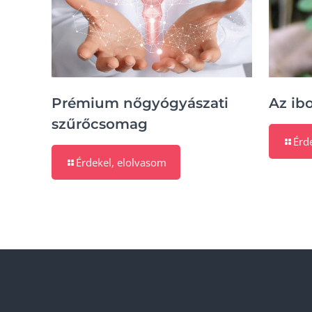
Prémium nőgyógyászati
Az ib
szűrőcsomag
Érd
Érdekel, elolvasom