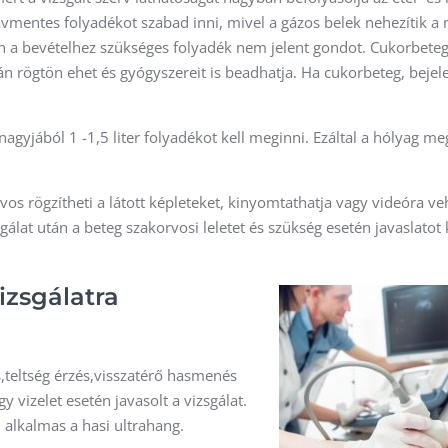
avmentes folyadékot szabad inni, mivel a gázos belek nehezítik a
én a bevételhez szükséges folyadék nem jelent gondot. Cukorbete
után rögtön ehet és gyógyszereit is beadhatja. Ha cukorbeteg, beje
agyjából 1 -1,5 liter folyadékot kell meginni. Ezáltal a hólyag meg
rvos rögzítheti a látott képleteket, kinyomtathatja vagy videóra ve
sgálat után a beteg szakorvosi leletet és szükség esetén javaslatot
izsgálatra
,teltség érzés,visszatérő hasmenés
 vizelet esetén javasolt a vizsgálat.
alkalmas a hasi ultrahang.