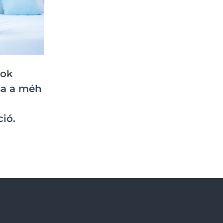
rok
sa a méh
ió.