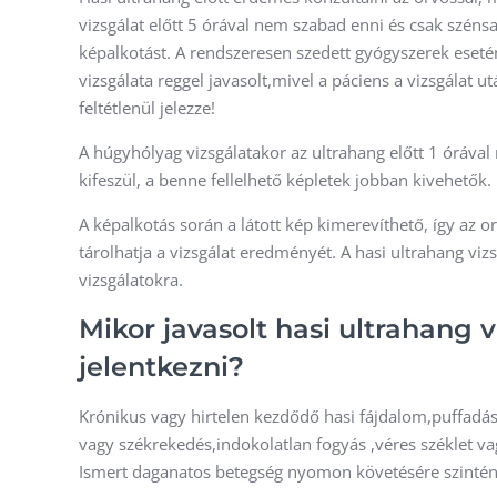
vizsgálat előtt 5 órával nem szabad enni és csak széns
képalkotást. A rendszeresen szedett gyógyszerek eset
vizsgálata reggel javasolt,mivel a páciens a vizsgálat 
feltétlenül jelezze!
A húgyhólyag vizsgálatakor az ultrahang előtt 1 órával n
kifeszül, a benne fellelhető képletek jobban kivehetők.
A képalkotás során a látott kép kimerevíthető, így az o
tárolhatja a vizsgálat eredményét. A hasi ultrahang viz
vizsgálatokra.
Mikor javasolt hasi ultrahang v
jelentkezni?
Krónikus vagy hirtelen kezdődő hasi fájdalom,puffadás
vagy székrekedés,indokolatlan fogyás ,véres széklet vagy
Ismert daganatos betegség nyomon követésére szintén 