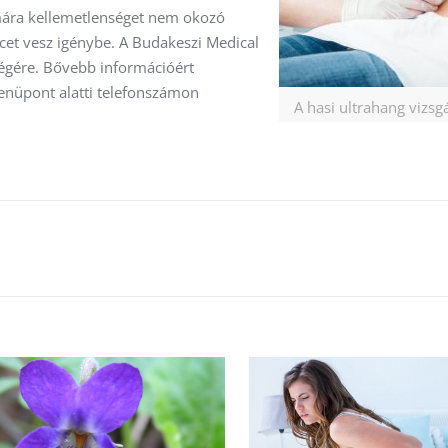
ámára kellemetlenséget nem okozó
rcet vesz igénybe. A Budakeszi Medical
égére. Bővebb információért
enüpont alatti telefonszámon
A hasi ultrahang vizsg