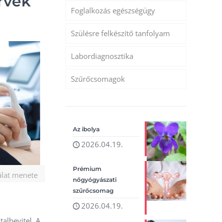
ervek
Foglalkozás egészségügy
Szülésre felkészítő tanfolyam
Labordiagnosztika
Szűrőcsomagok
Az ibolya
2026.04.19.
Prémium
álat menete
nőgyógyászati
szűrőcsomag
2026.04.19.
talbevitel. A