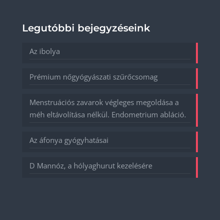
Legutóbbi bejegyzéseink
Az ibolya
Prémium nőgyógyászati szűrőcsomag
Menstruációs zavarok végleges megoldása a
méh eltávolítása nélkül. Endometrium abláció.
Az áfonya gyógyhatásai
D Mannóz, a hólyaghurut kezelésére