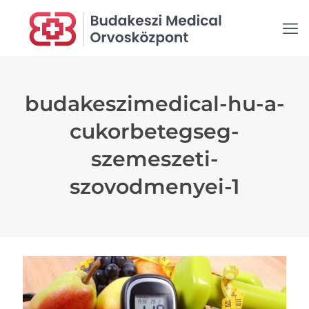
budakeszimedical-hu-a-
cukorbetegseg-
szemeszeti-
szovodmenyei-1